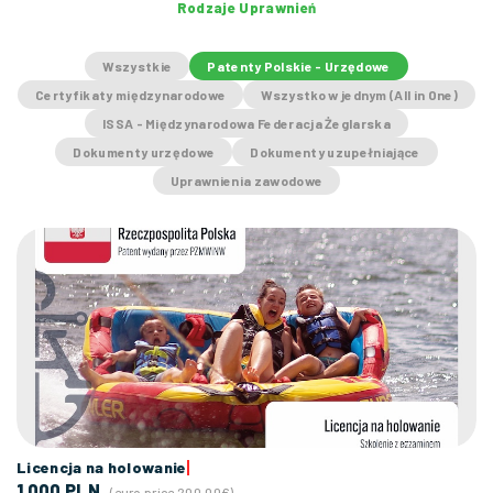
Rodzaje Uprawnień
Wszystkie
Patenty Polskie - Urzędowe
Certyfikaty międzynarodowe
Wszystko w jednym (All in One)
ISSA - Międzynarodowa Federacja Żeglarska
Dokumenty urzędowe
Dokumenty uzupełniające
Uprawnienia zawodowe
Licencja na holowanie
1 000 PLN
(euro price 200,00€)