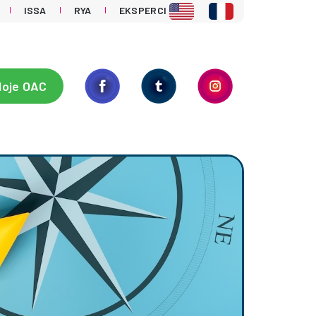
ISSA
RYA
EKSPERCI
oje OAC