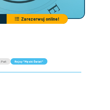
Zarezerwuj online!
a Pań
Rejsy "Męski Świat"