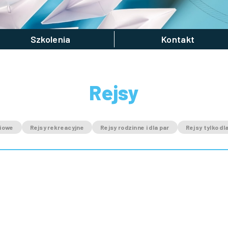
Szkolenia
Kontakt
Rejsy
niowe
Rejsy rekreacyjne
Rejsy rodzinne i dla par
Rejsy tylko dl